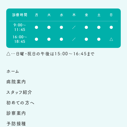
診療時間
月
火
水
木
金
土
日
9：00～
●
●
●
／
●
●
●
11：45
16：00～
●
●
●
／
●
●
△
18：45
△…日曜・祝日の午後は15:00～16:45まで
ホーム
病院案内
スタッフ紹介
初めての方へ
診察案内
予防接種